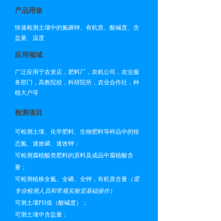
产品用途
快速检测土壤中的氮磷钾、有机质、酸碱度、含
盐量
、温度
应用领域
广泛应用于农资店，肥料厂，农机公司，农业服
务部门，高教院校，科研院所，农业合作社，种
植大户等
检测项目
可检测土壤、化学肥料、生物肥料等样品中的铵
态氮、速效磷、速效钾；
可检测腐植酸类肥料的原料及成品中腐植酸含
量；
可检测植株全氮、全磷、全钾，有机质含量
（需
专业检测人员和常规实验室基础操作）
可测土壤PH值（酸碱度）；
可测土壤中含盐量；