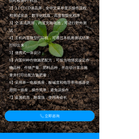
同时检测4个样品；
2】3.1寸LCD液晶屏，全中文菜单显示操作流程
和测试状态，数字化线路，高度智能化程序；
3】交/直流两用，内置充电电池，可进行野外测
试；
4】主机内置微型打印机，可通过本机将测试结果
打印出来；
5】便携式一体设计；
6】内置60种作物施肥配方，可按当地情况设定作
物品种、作物产量、肥料品种，并自动计算出施
量并打印出配方施肥量；
6】采用单一电极插座，酸碱度和电导率传感器使
用同一插座，操作简单，避免误操作
7】金属机壳，耐腐蚀，使用寿命长
立即咨询
ꂅ