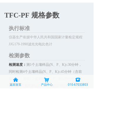
TFC-PF 规格参数
执行标准
仪器生产依据中华人民共和国国家计量检定规程
JJG179-1990滤光光电比色计
检测参数
检测速度：
测1个土壤样品(N、P、K)≤30分钟，
同时检测4个土壤样品(N、P、K)≤45分钟（含前
处理）；测试1个肥料样(N、P、K)≤50分钟，同
낀
낙
뀰
返回首页
产品中心
010-67033803
时检测4个肥料样品(N、P、K)≤100分钟（含前处
理）；
测试模式：
旋转测试
比色杯放置量：
主机部分不少于六个
抗震性：
合格
波长范围：
420nm-700nm（红光620±8nm，蓝光