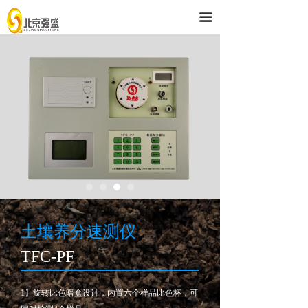
首页
끀
解决方案
产品与服务
技术支持
强盛公司
土壤养分速测仪
TFC-PF
1】旋转比色暗盒设计，内置六个样品比色杯，可