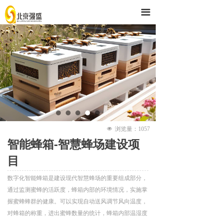
首页
끀
解决方案
产品与服务
技术支持
强盛公司
넶
浏览量：
1057
智能蜂箱-智慧蜂场建设项
目
数字化智能蜂箱是建设现代智慧蜂场的重要组成部分，
通过监测蜜蜂的活跃度，蜂箱内部的环境情况，实施掌
握蜜蜂蜂群的健康。可以实现自动送风调节风向温度，
对蜂箱的称重，进出蜜蜂数量的统计，蜂箱内部温湿度