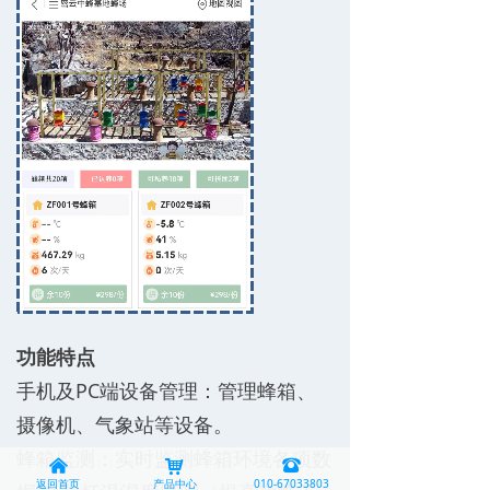
功能特点
手机及PC端设备管理：管理蜂箱、
摄像机、气象站等设备。
蜂箱监测：实时监测蜂箱环境各项数
낀
낙
뀰
返回首页
产品中心
010-67033803